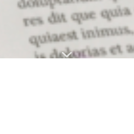
1. August
zurück
Heute
vor