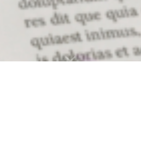
19. Mai
zurück
Heute
vor