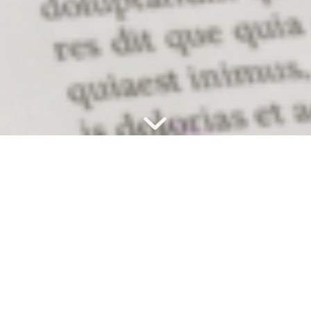
20. Mai
zurück
Heute
vor