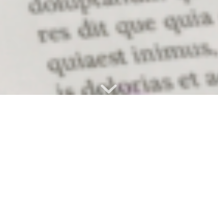
20. Mai
zurück
Heute
vor