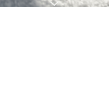
Willkommen im Club!
Ski Gymnastik
ist ein Ganzkörpertraining. Kraft und Ausdauer
werden mit einer Vielfalt von
Bewegungskombinationen. Du straffst und
kräftigst Deine Muskulatur und verbesserst
damit Deine Figur.
wann:
Jeden Dienstag 18:30 Uhr – 19:30 Uhr