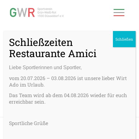
Schließzeiten
Schließen
Restaurante Amici
Liebe Sportlerinnen und Sportler,
Über
Pascal Brodesser
vom 20.07.2026 – 03.08.2026 ist unsere lieber Wirt
This author has not written his bio yet.
Ado im Urlaub.
But we are proud to say that
Pascal Brodesser
contributed 1 entries already.
Das Team wird ab dem 04.08.2026 wieder für euch
erreichbar sein.
Sportliche Grüße
Allgemein